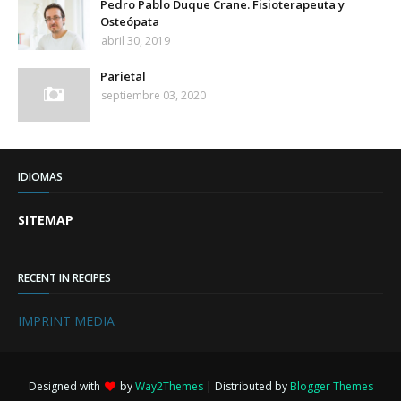
Pedro Pablo Duque Crane. Fisioterapeuta y
Osteópata
abril 30, 2019
Parietal
septiembre 03, 2020
IDIOMAS
SITEMAP
RECENT IN RECIPES
IMPRINT MEDIA
Designed with
by
Way2Themes
| Distributed by
Blogger Themes