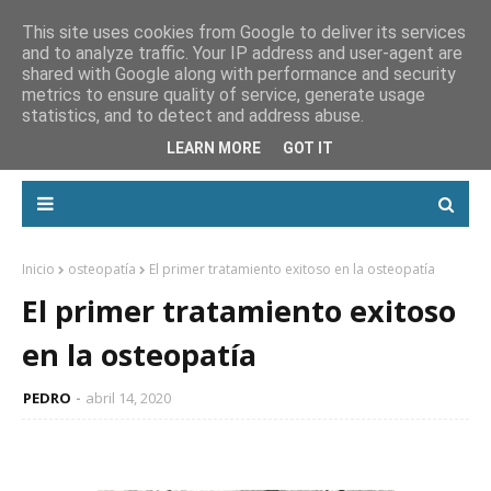
This site uses cookies from Google to deliver its services
and to analyze traffic. Your IP address and user-agent are
shared with Google along with performance and security
metrics to ensure quality of service, generate usage
statistics, and to detect and address abuse.
LEARN MORE
GOT IT
Inicio
osteopatía
El primer tratamiento exitoso en la osteopatía
El primer tratamiento exitoso
en la osteopatía
PEDRO
abril 14, 2020